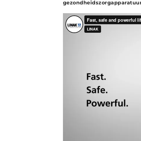
gezondheidszorgapparatuur 