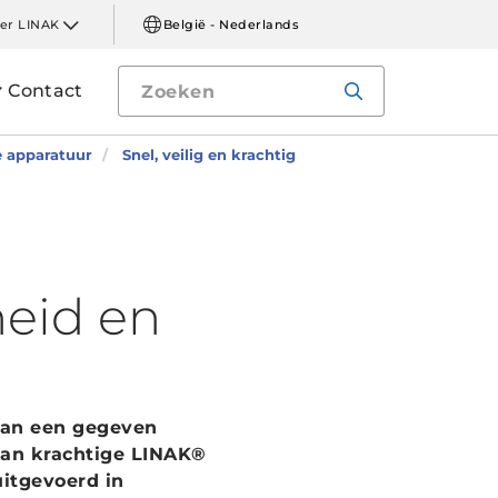
er LINAK
België - Nederlands
Contact
e apparatuur
Snel, veilig en krachtig
heid en
van een gegeven
van krachtige LINAK®
itgevoerd in