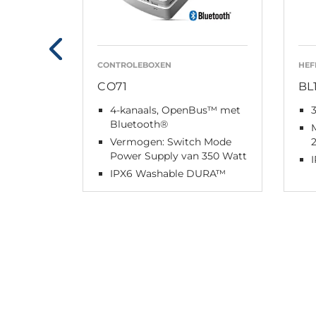
CONTROLEBOXEN
HE
CO71
BL
4-kanaals, OpenBus™ met
Bluetooth®
M
Vermogen: Switch Mode
Power Supply van 350 Watt
IPX6 Washable DURA™