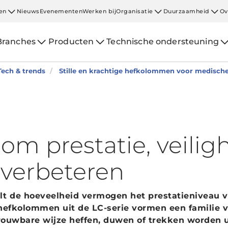
en
Nieuws
Evenementen
Werken bij
Organisatie
Duurzaamheid
Ov
Branches
Producten
Technische ondersteuning
Tech & trends
Stille en krachtige hefkolommen voor medisch
m prestatie, veilig
 verbeteren
lt de hoeveelheid vermogen het prestatieniveau 
 hefkolommen uit de LC-serie vormen een familie 
ouwbare wijze heffen, duwen of trekken worden u