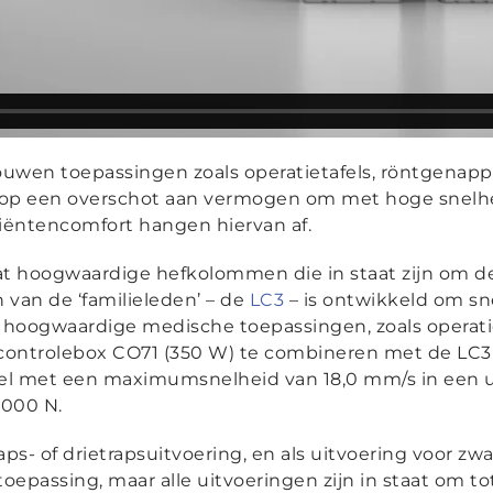
ouwen toepassingen zoals operatietafels, röntgenap
p een overschot aan vermogen om met hoge snelheid
tiëntencomfort hangen hiervan af.
 hoogwaardige hefkolommen die in staat zijn om de
 van de ‘familieleden’ – de
LC3
– is ontwikkeld om sne
 hoogwaardige medische toepassingen, zoals operati
controlebox CO71 (350 W) te combineren met de LC3 
snel met een maximumsnelheid van 18,0 mm/s in een u
4000 N.
aps- of drietrapsuitvoering, en als uitvoering voor z
toepassing, maar alle uitvoeringen zijn in staat om 