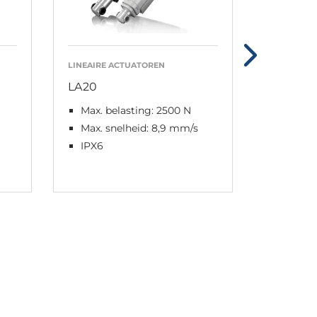
LINEAIRE ACTUATOREN
LINEAIRE 
LA20
LA23
Max. belasting: 2500 N
Max. be
duwen
Max. snelheid: 8,9 mm/s
Max. s
IPX6
IPX6 