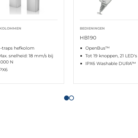
FKOLOMMEN
BEDIENINGEN
1
HB190
3-traps hefkolom
OpenBus™
ax. snelheid: 18 mm/s bij
Tot 19 knoppen, 21 LED's
2000 N
IPX6 Washable DURA™
IPX6