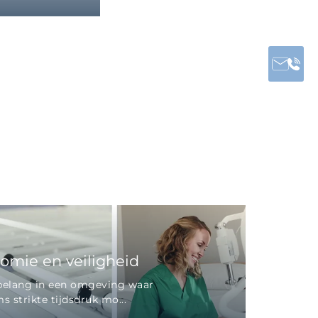
nomie en veiligheid
al belang in een omgeving waar
strikte tijdsdruk mo...