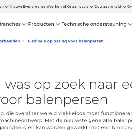
en
Nieuws
Evenementen
Werken bij
Organisatie
Duurzaamheid
Ov
Branches
Producten
Technische ondersteuning
oorbeelden
Flexibele oplossing voor balenpersen
 was op zoek naar ee
voor balenpersen
d, die overal ter wereld vlekkeloos moet functionere
machineontwerp. Met de nieuwste generatie balenpe
garandeerd en kan worden gewerkt met een breed sc