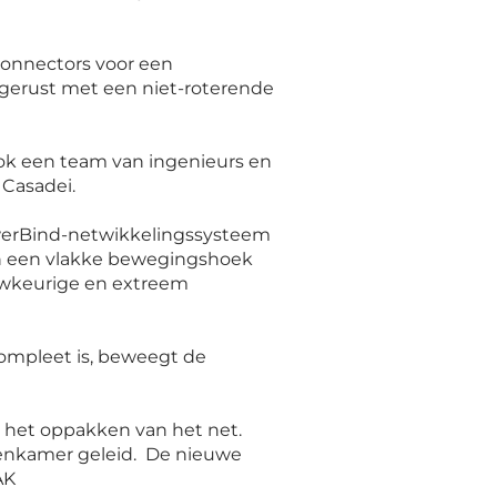
connectors voor een
tgerust met een niet-roterende
ook een team van ingenieurs en
t Casadei.
werBind-netwikkelingssysteem
 in een vlakke bewegingshoek
auwkeurige en extreem
ompleet is, beweegt de
 het oppakken van het net.
alenkamer geleid. De nieuwe
AK