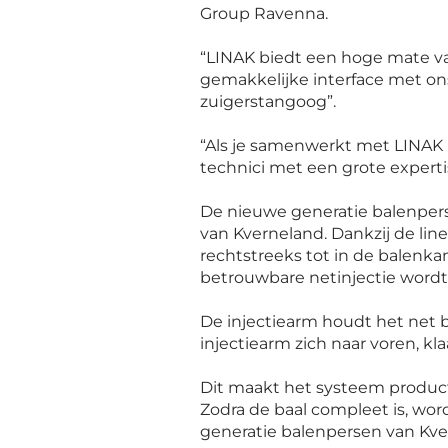
Group Ravenna.
“
LINAK biedt een hoge mate van
gemakkelijke interface met on
zuigerstangoog
”.
“
Als je samenwerkt met LINAK k
technici met een grote expert
De nieuwe generatie balenper
van Kverneland. Dankzij de lin
rechtstreeks tot in de balenka
betrouwbare netinjectie wordt
De injectiearm houdt het net 
injectiearm zich naar voren, kl
Dit maakt het systeem product
Zodra de baal compleet is, wor
generatie balenpersen van Kv