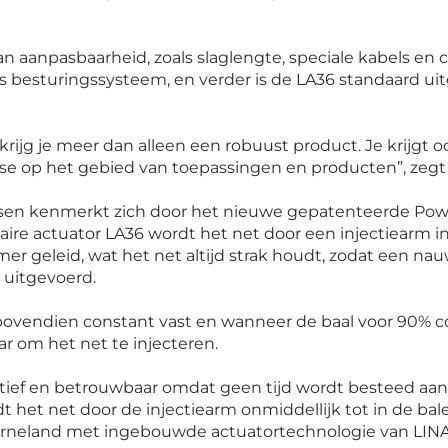
 aanpasbaarheid, zoals slaglengte, speciale kabels en 
s besturingssysteem, en verder is de LA36 standaard ui
rijg je meer dan alleen een robuust product. Je krijgt 
ise op het gebied van toepassingen en producten
”, zeg
sen kenmerkt zich door het nieuwe gepatenteerde Po
eaire actuator LA36 wordt het net door een injectiearm
mer geleid, wat het net altijd strak houdt, zodat een n
 uitgevoerd.
bovendien constant vast en wanneer de baal voor 90% c
aar om het net te injecteren.
ief en betrouwbaar omdat geen tijd wordt besteed aan
dt het net door de injectiearm onmiddellijk tot in de b
erneland met ingebouwde actuatortechnologie van LIN