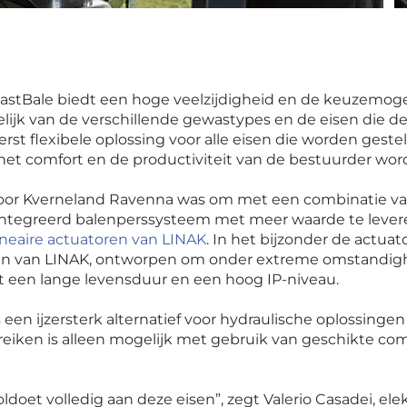
astBale biedt een hoge veelzijdigheid en de keuzemoge
elijk van de verschillende gewastypes en de eisen die de
erst flexibele oplossing voor alle eisen die worden gest
jd het comfort en de productiviteit van de bestuurder wo
g voor Kverneland Ravenna was om met een combinatie v
geïntegreerd balenperssysteem met meer waarde te lever
ineaire actuatoren van LINAK
. In het bijzonder de actua
ren van LINAK, ontworpen om onder extreme omstandigh
ft een lange levensduur en een hoog IP-niveau.
een ijzersterk alternatief voor hydraulische oplossingen
ereiken is alleen mogelijk met gebruik van geschikte 
ldoet volledig aan deze eisen
”, zegt Valerio Casadei, el