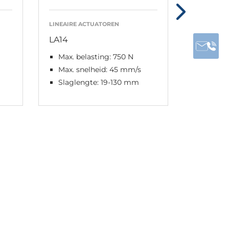
LINEAIRE ACTUATOREN
LINEAIRE 
LA14
LA23
Max. belasting: 750 N
Max. be
duwen
Max. snelheid: 45 mm/s
Max. s
Slaglengte: 19-130 mm
IPX6 