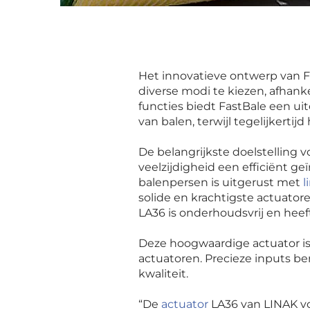
Het innovatieve ontwerp van F
diverse modi te kiezen, afhank
functies biedt FastBale een uit
van balen, terwijl tegelijkerti
De belangrijkste doelstellin
veelzijdigheid een efficiënt 
balenpersen is uitgerust met
l
solide en krachtigste actuato
LA36 is onderhoudsvrij en hee
Deze hoogwaardige actuator is 
actuatoren. Precieze inputs b
kwaliteit.
“
De
actuator
LA36 van LINAK vo