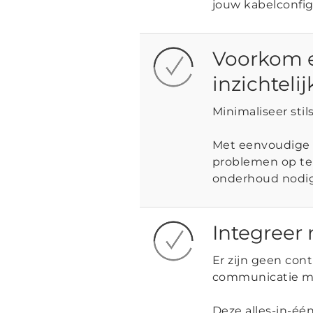
jouw kabelconfig
Voorkom e
inzichteli
Minimaliseer stil
Met eenvoudige 
problemen op te 
onderhoud nodig
Integreer
Er zijn geen con
communicatie me
Deze alles-in-éé