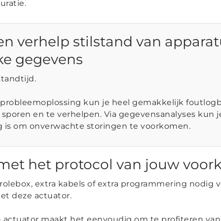
uratie.
n verhelp stilstand van apparat
jke gegevens
standtijd.
probleemoplossing kun je heel gemakkelijk foutlog
sporen en te verhelpen. Via gegevensanalyses kun j
 is om onverwachte storingen te voorkomen.
 met het protocol van jouw voor
trolebox, extra kabels of extra programmering nodig 
t deze actuator.
n actuator maakt het eenvoudig om te profiteren va