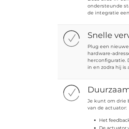
ondersteunde st
de integratie ee
Snelle ve
Plug een nieuwe a
hardware-adress
herconfiguratie.
in en zodra hij i
Duurzaamh
Je kunt om drie
van de actuator:
Het feedback
De actuator 