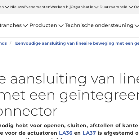
en
Nieuws
Evenementen
Werken bij
Organisatie
Duurzaamheid
Ov
Branches
Producten
Technische ondersteuning
nds
Eenvoudige aansluiting van lineaire beweging met een 
 aansluiting van lin
met een geïntegree
onnector
nodig hebt voor openen, sluiten, afstellen of kant
e voor de actuatoren
LA36
en
LA37
is afgestemd 