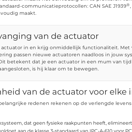
®
andaard-communicatieprotocollen: CAN SAE J1939
nvoudig maakt.
rvanging van de actuator
ctuator in en krijg onmiddellijk functionaliteit. Met
ering passen nieuwe actuatoren naadloos in jouw s
 Dit betekent dat je een actuator in een mum van ti
s aangesloten, is hij klaar om te bewegen.
eid van de actuator voor elke i
 belangrijke redenen rekenen op de verlengde leven
systeem, dat geen fysieke raakpunten heeft, elimineert
voldoet aan de klasse 3-standaard van IPC-A-610 voor PC