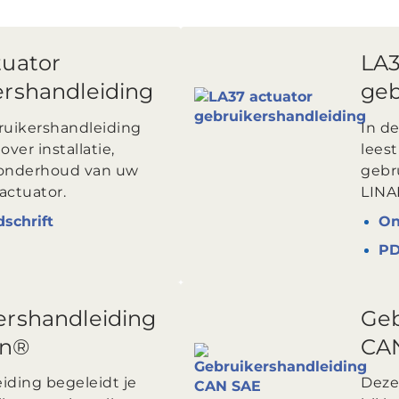
tuator
LA3
ershandleiding
geb
ruikershandleiding
In d
 over installatie,
leest
 onderhoud van uw
gebr
actuator.
LINA
dschrift
On
P
ershandleiding
Geb
n®
CAN
iding begeleidt je
Deze