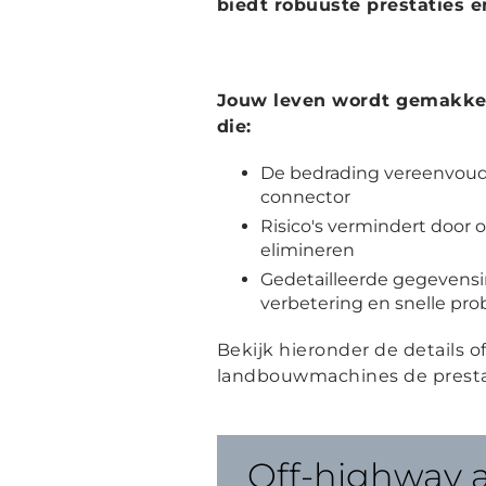
biedt robuuste prestaties e
Jouw leven wordt gemakkel
die:
De bedrading vereenvoud
connector
Risico's vermindert door
elimineren
Gedetailleerde gegevensi
verbetering en snelle pr
Bekijk hieronder de details 
landbouwmachines de presta
Off-highway a