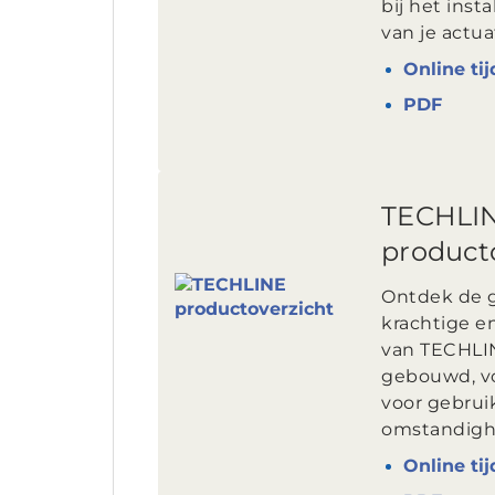
bij het inst
van je actu
Online tij
PDF
TECHLI
product
Ontdek de gr
krachtige e
van TECHLI
gebouwd, v
voor gebruik
omstandigh
Online tij