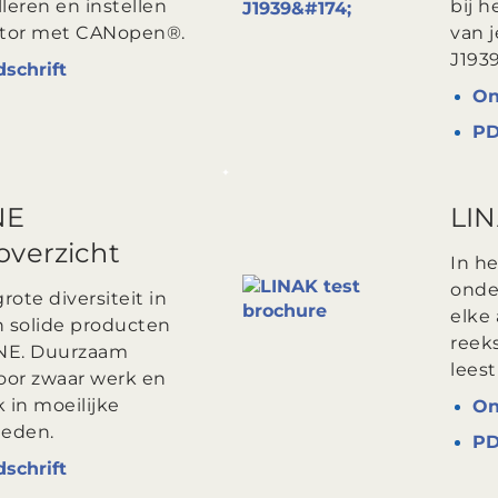
alleren en instellen
bij h
ator met CANopen®.
van 
J193
dschrift
On
P
NE
LIN
overzicht
In h
onde
ote diversiteit in
elke
n solide producten
reek
NE. Duurzaam
leest
oor zwaar werk en
 in moeilijke
On
eden.
P
dschrift