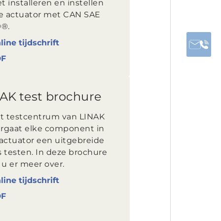
et installeren en instellen
je actuator met CAN SAE
9®.
line tijdschrift
DF
AK test brochure
et testcentrum van LINAK
rgaat elke component in
 actuator een uitgebreide
s testen. In deze brochure
 u er meer over.
line tijdschrift
DF