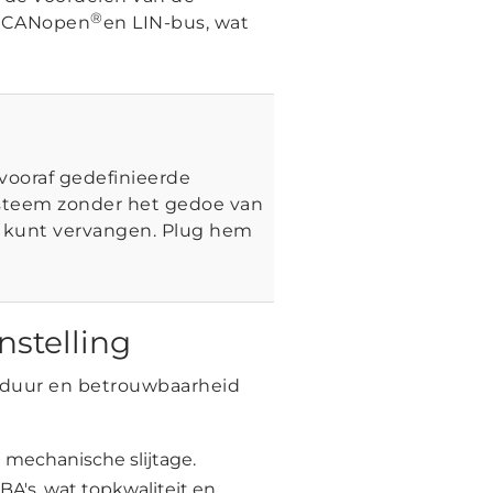
®
, CANopen
en LIN-bus, wat
 vooraf gedefinieerde
ysteem zonder het gedoe van
jd kunt vervangen. Plug hem
nstelling
sduur en betrouwbaarheid
 mechanische slijtage.
BA's, wat topkwaliteit en