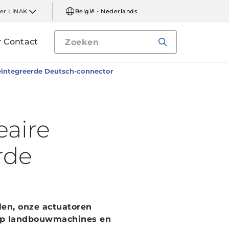
er LINAK
België - Nederlands
Contact
geïntegreerde Deutsch-connector
eaire
rde
elen, onze actuatoren
op landbouwmachines en