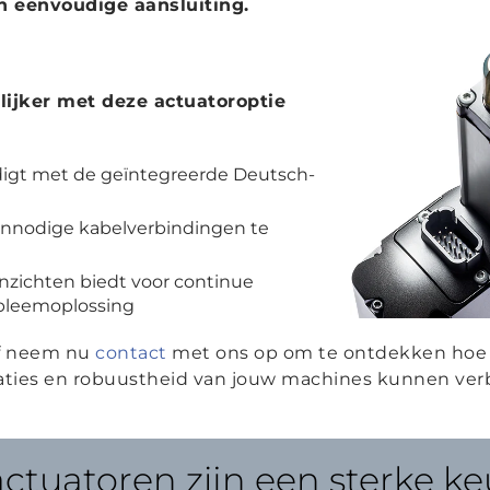
n eenvoudige aansluiting.
ijker met deze actuatoroptie
igt met de geïntegreerde Deutsch-
 onnodige kabelverbindingen te
nzichten biedt voor continue
obleemoplossing
of neem nu
contact
met ons op om te ontdekken hoe 
ties en robuustheid van jouw machines kunnen ver
ctuatoren zijn een sterke ke