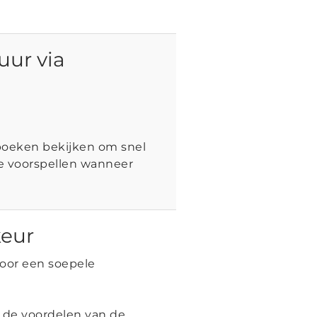
uur via
boeken bekijken om snel
e voorspellen wanneer
keur
voor een soepele
n de voordelen van de