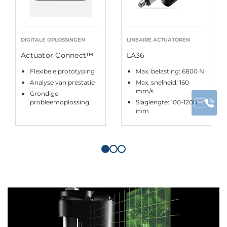
DIGITALE OPLOSSINGEN
LINEAIRE ACTUATOREN
Actuator Connect™
LA36
Flexibele prototyping
Max. belasting: 6800 N
Analyse van prestatie
Max. snelheid: 160
mm/s
Grondige
probleemoplossing
Slaglengte: 100-1200
mm