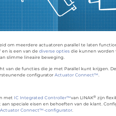
eid om meerdere actuatoren parallel te laten functio
®
en is een van de
diverse opties
die kunnen worden t
an slimme lineaire beweging.
ht van de functies die je met Parallel kunt krijgen.
rsteunende configurator
Actuator Connect™
.
®
en met
IC Integrated Controller™
van LINAK
zijn fle
aan speciale eisen en behoeften van de klant. Config
e
Actuator Connect™-configurator
.