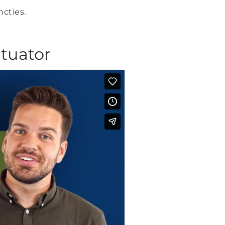
ncties.
ctuator