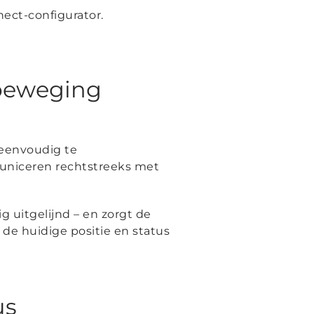
ect-configurator.
 beweging
 eenvoudig te
municeren rechtstreeks met
g uitgelijnd – en zorgt de
 de huidige positie en status
us