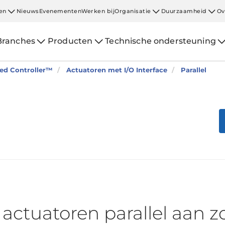
en
Nieuws
Evenementen
Werken bij
Organisatie
Duurzaamheid
Ov
Branches
Producten
Technische ondersteuning
ted Controller™
Actuatoren met I/O Interface
Parallel
 actuatoren parallel aan z