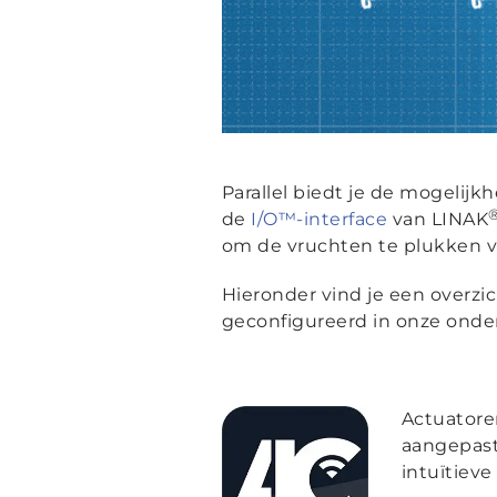
Parallel
biedt je de mogelijkh
de
I/O™-interface
van LINAK
om de vruchten te plukken v
Hieronder vind je een overzic
geconfigureerd in onze onde
Actuator
aangepast 
intuïtiev