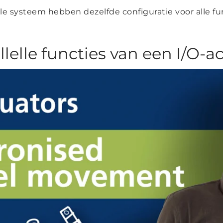
elle systeem hebben dezelfde configuratie voor alle fu
lelle functies van een I/O-a