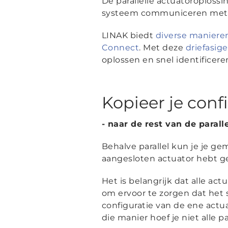
De parallelle actuatoroploss
systeem communiceren met elk
LINAK biedt
diverse maniere
Connect
. Met deze
driefasig
oplossen en snel identificere
Kopieer je conf
- naar de rest van de parall
Behalve parallel kun je je gem
aangesloten actuator hebt gem
Het is belangrijk dat alle act
om ervoor te zorgen dat het 
configuratie van de ene act
die manier hoef je niet alle 