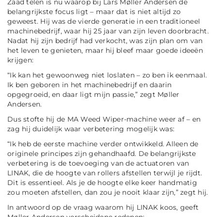
Zaad telen is nu waarop bij Lars Møller Andersen de
belangrijkste focus ligt – maar dat is niet altijd zo
geweest. Hij was de vierde generatie in een traditioneel
machinebedrijf, waar hij 25 jaar van zijn leven doorbracht.
Nadat hij zijn bedrijf had verkocht, was zijn plan om van
het leven te genieten, maar hij bleef maar goede ideeën
krijgen:
“
Ik kan het gewoonweg niet loslaten – zo ben ik eenmaal.
Ik ben geboren in het machinebedrijf en daarin
opgegroeid, en daar ligt mijn passie,
” zegt Møller
Andersen.
Dus stofte hij de MA Weed Wiper-machine weer af – en
zag hij duidelijk waar verbetering mogelijk was:
“
Ik heb de eerste machine verder ontwikkeld. Alleen de
originele principes zijn gehandhaafd. De belangrijkste
verbetering is de toevoeging van de actuatoren van
LINAK, die de hoogte van rollers afstellen terwijl je rijdt.
Dit is essentieel. Als je de hoogte elke keer handmatig
zou moeten afstellen, dan zou je nooit klaar zijn,
” zegt hij.
In antwoord op de vraag waarom hij LINAK koos, geeft
Møller Andersen verscheidene redenen: