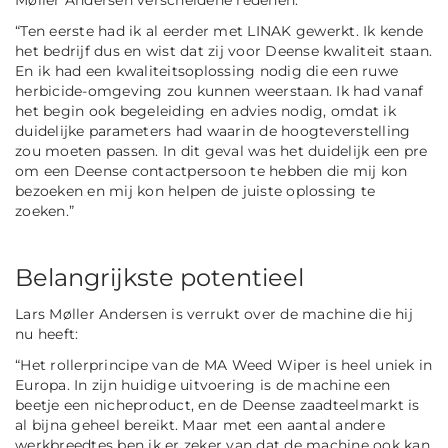
“
Ten eerste had ik al eerder met LINAK gewerkt. Ik kende
het bedrijf dus en wist dat zij voor Deense kwaliteit staan.
En ik had een kwaliteitsoplossing nodig die een ruwe
herbicide-omgeving zou kunnen weerstaan. Ik had vanaf
het begin ook begeleiding en advies nodig, omdat ik
duidelijke parameters had waarin de hoogteverstelling
zou moeten passen. In dit geval was het duidelijk een pre
om een Deense contactpersoon te hebben die mij kon
bezoeken en mij kon helpen de juiste oplossing te
zoeken.
”
Belangrijkste potentieel
Lars Møller Andersen is verrukt over de machine die hij
nu heeft:
“
Het rollerprincipe van de MA Weed Wiper is heel uniek in
Europa. In zijn huidige uitvoering is de machine een
beetje een nicheproduct, en de Deense zaadteelmarkt is
al bijna geheel bereikt. Maar met een aantal andere
werkbreedtes ben ik er zeker van dat de machine ook kan