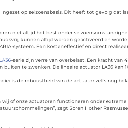
ingezet op seizoensbasis. Dit heeft tot gevolg dat l
ren niet altijd het best onder seizoensomstandighe
houdsvrij, kunnen altijd worden geactiveerd en word
SARIA-systeem. Een kosteneffectief en direct realise
LA36
-serie zijn verre van overbelast. Een kracht van 
n buiten te zwenken. De lineaire actuator LA36 kan 1
eier is de robuustheid van de actuator zelfs nog bel
n wij of onze actuatoren functioneren onder extreme
eratuurschommelingen
”, zegt Soren Hother Rasmussen