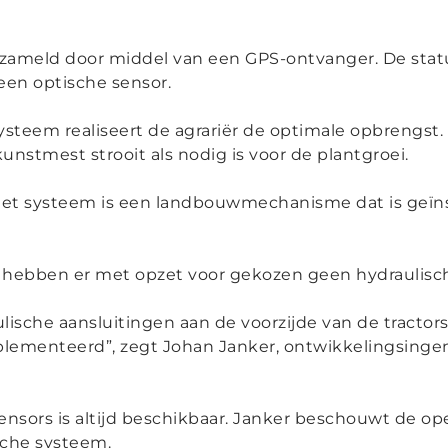
meld door middel van een GPS-ontvanger. De statu
een optische sensor.
teem realiseert de agrariër de optimale opbrengst. T
unstmest strooit als nodig is voor de plantgroei.
het systeem is een landbouwmechanisme dat is geïns
r hebben er met opzet voor gekozen geen hydraulisc
aulische aansluitingen aan de voorzijde van de tract
mplementeerd
”, zegt Johan Janker, ontwikkelingsingen
nsors is altijd beschikbaar. Janker beschouwt de op
ische systeem.