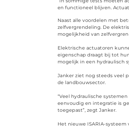
“
In sommige tests moeten ac
en functioneel blijven. Actu
Naast alle voordelen met bet
zelfvergrendeling. De elektr
mogelijkheid van zelfvergrende
Elektrische actuatoren kunn
eigenschap draagt bij tot hun 
mogelijk in een hydraulisch 
Janker ziet nog steeds veel 
de landbouwsector.
“
Veel hydraulische systemen 
eenvoudig en integratie is 
toegepast
”, zegt Janker.
Het nieuwe ISARIA-systeem v