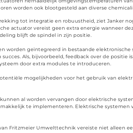
tuatoren herhaaldelijk omgevingstemperaturen van 
atoren worden ook blootgesteld aan diverse chemical
rekking tot integratie en robuustheid, ziet Janker no
ische actuator vereist geen extra energie wanneer de
ling blijft de spindel in zijn positie.
en worden geïntegreerd in bestaande elektronische 
succes. Als, bijvoorbeeld, feedback over de positie is 
systeem door extra modules te introduceren.
potentiële mogelijkheden voor het gebruik van elektr
kunnen al worden vervangen door elektrische system
gemakkelijk te implementeren. Elektrische systemen
an Fritzmeier Umwelttechnik vereiste niet alleen e