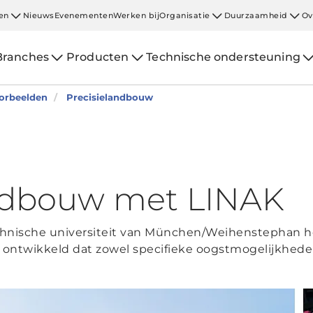
en
Nieuws
Evenementen
Werken bij
Organisatie
Duurzaamheid
Ov
Branches
Producten
Technische ondersteuning
oorbeelden
Precisielandbouw
andbouw met LINAK
hnische universiteit van München/Weihenstephan he
ontwikkeld dat zowel specifieke oogstmogelijkhed