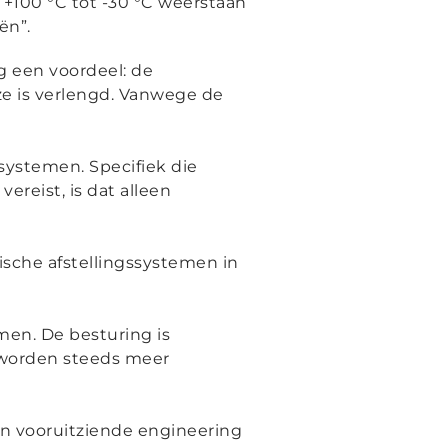
+100 °C tot -30 °C weerstaan
iën
”.
g een voordeel: de
ze is verlengd. Vanwege de
systemen. Specifiek die
vereist, is dat alleen
ische afstellingssystemen in
en. De besturing is
 worden steeds meer
en vooruitziende engineering