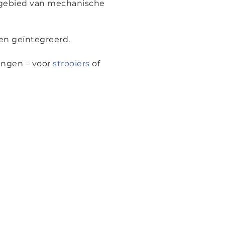
 gebied van mechanische
den geïntegreerd.
ingen – voor
strooiers
of