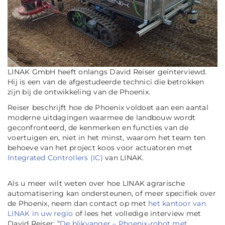
LINAK GmbH heeft onlangs David Reiser geïnterviewd.
Hij is een van de afgestudeerde technici die betrokken
zijn bij de ontwikkeling van de Phoenix.
Reiser beschrijft hoe de Phoenix voldoet aan een aantal
moderne uitdagingen waarmee de landbouw wordt
geconfronteerd, de kenmerken en functies van de
voertuigen en, niet in het minst, waarom het team ten
behoeve van het project koos voor actuatoren met
Integrated Controllers (IC)
van LINAK.
Als u meer wilt weten over hoe LINAK agrarische
automatisering kan ondersteunen, of meer specifiek over
de Phoenix, neem dan contact op met
het kantoor van
LINAK in uw regio
of lees het volledige interview met
David Reiser: “
De blikvanger – Phoenix-robot met