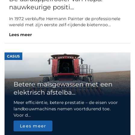
nauwkeurige positi...
In 1972 verblufte Hermann Painter de professionele
wereld met zijn eerste zelf-rijdende bietenroo...
Lees meer
CASUS
Betere maïsgewassen met een
elektrisch afstelba...
Meer efficiëntie, betere prestatie – de eisen voor
landbouwmachines nemen voortdurend toe.
Voor d...
Lees meer