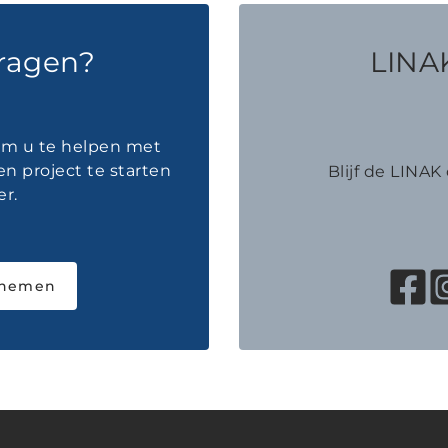
vragen?
LINAK
 om u te helpen met
en project te starten
Blijf de LINA
r.
pnemen