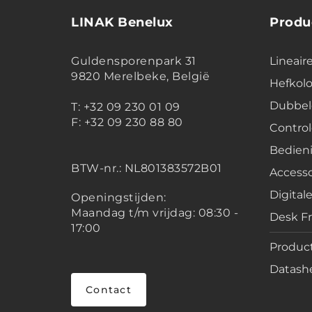
LINAK Benelux
Produ
Guldensporenpark 31
Lineair
9820 Merelbeke, België
Hefko
Dubbel
T: +32 09 230 01 09
F: +32 09 230 88 80
Contro
Bedien
BTW-nr.:
NL801383572B01
Accesso
Digital
Openingstijden:
Maandag t/m vrijdag: 08:30 -
Desk F
17:00
Product
Datashe
Contact