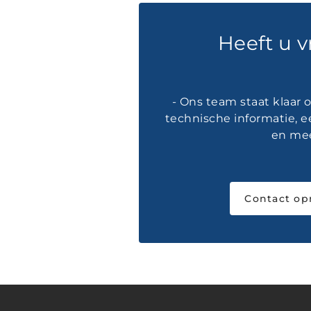
Heeft u 
- Ons team staat klaar
technische informatie, e
en mee
Contact o