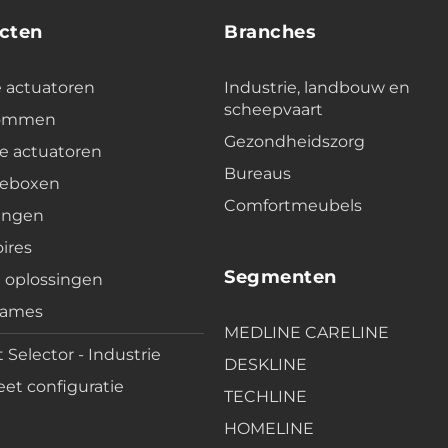
cten
Branches
e actuatoren
Industrie, landbouw en
scheepvaart
lommen
Gezondheidszorg
e actuatoren
Bureaus
leboxen
Comfortmeubels
ingen
ires
Segmenten
e oplossingen
rames
MEDLINE CARELINE
 Selector - Industrie
DESKLINE
et configuratie
TECHLINE
HOMELINE