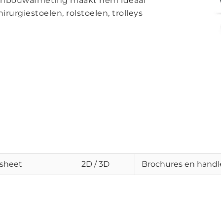
e inbouwafmeting maakt hem ideaal
irurgiestoelen, rolstoelen, trolleys
sheet
2D / 3D
Brochures en handl