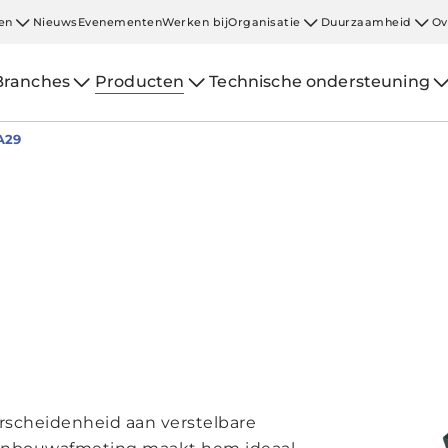
en
Nieuws
Evenementen
Werken bij
Organisatie
Duurzaamheid
Ov
Branches
Producten
Technische ondersteuning
A29
rscheidenheid aan verstelbare