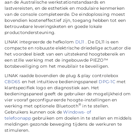
aan de Australische werkstationstandaards en
lastvereisten, en de esthetiek en modulaire kenmerken
van de console completeerde. De eindoplossing moest
bovendien kosteneffectief zijn, toegang hebben tot een
betrouwbare leveringsketen en goede lokale
productondersteuning.
LINAK integreerde de hefkolom
DL11
. De DL11 is een
compacte en robuuste elektrische driedelige actuator die
het voordeel biedt van een uitstekend hoogtebereik en
een stille werking met de ingebouwde PIEZO™
botsbeveiliging om het meubilair te beveiligen.
LINAK raadde bovendien de plug & play controlebox
CBD6S
en het intuïtieve bedieningspaneel
DPG-1C
met
klantspecifiek logo en diagnostiek aan. Het
bedieningspaneel geeft de gebruiker de mogelijkheid om
vier vooraf geconfigureerde hoogte-instellingen en
®
werking met optionele Bluetooth
in te stellen.
Gebruikers kunnen ook de
Windows- of
telefoonapp
gebruiken om doelen in te stellen en middels
meldingen gezonde beweging tijdens de werkuren te
stimuleren.