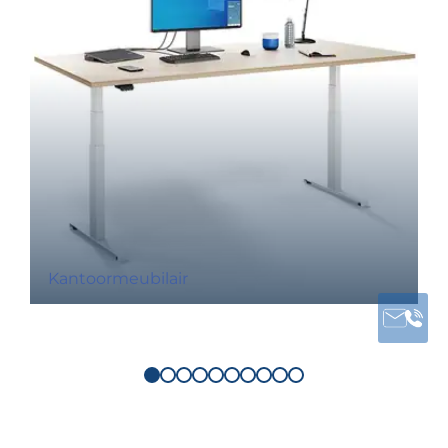
Kantoormeubilair