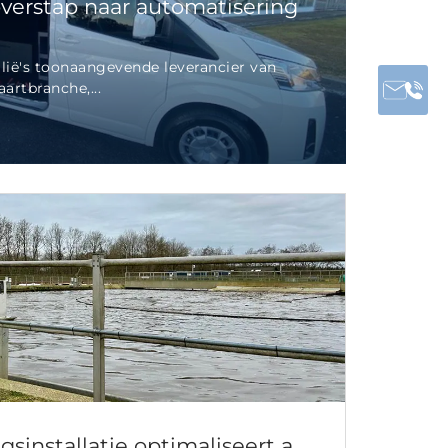
 overstap naar automatisering
ralië's toonaangevende leverancier van
artbranche,...
sinstallatie optimaliseert a...