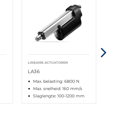
LINEAIRE ACTUATOREN
LINEAIRE 
LA36
LA37
Max. belasting: 6800 N
Max. be
Max. snelheid: 160 mm/s
Max. s
m
Slaglengte: 100-1200 mm
Slagle