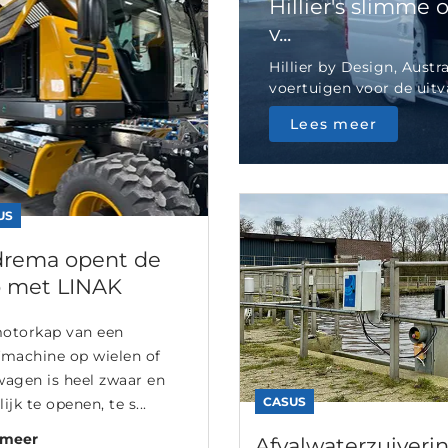
Hillier's slimme
v...
Hillier by Design, Aust
voertuigen voor de uitva
Lees meer
US
rema opent de
 met LINAK
otorkap van een
fmachine op wielen of
wagen is heel zwaar en
CASUS
ijk te openen, te s...
 meer
Afvalwaterzuivering