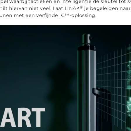
pel waarbij tactieken en intelligentie de sleutel tot 
®
ilt hiervan niet veel. Laat LINAK
je begeleiden naar
nen met een verfijnde IC™-oplossing.