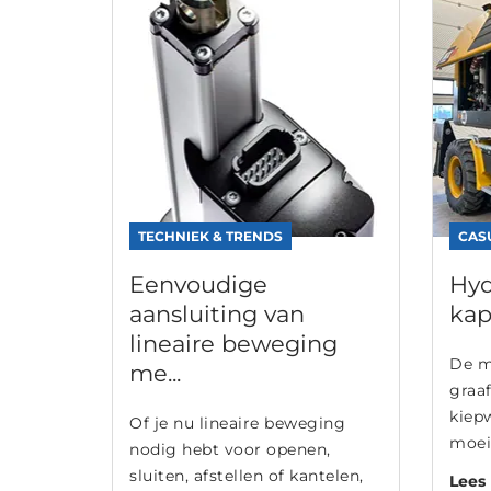
TECHNIEK & TRENDS
CAS
Eenvoudige
Hyd
aansluiting van
kap
lineaire beweging
De m
me...
graa
kiep
Of je nu lineaire beweging
moeil
nodig hebt voor openen,
sluiten, afstellen of kantelen,
Lees