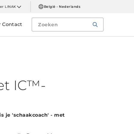
er LINAK
België - Nederlands
Contact
et IC™-
is je 'schaakcoach' - met