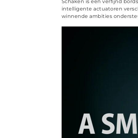
Schaken is een verfijnd bords
intelligente actuatoren versch
winnende ambities ondersteu