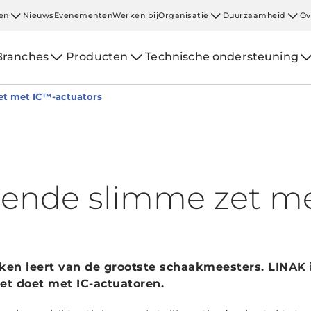
en
Nieuws
Evenementen
Werken bij
Organisatie
Duurzaamheid
Ov
Branches
Producten
Technische ondersteuning
et met IC™-actuators
gende slimme zet m
haken leert van de grootste schaakmeesters. LINAK 
et doet met IC-actuatoren.